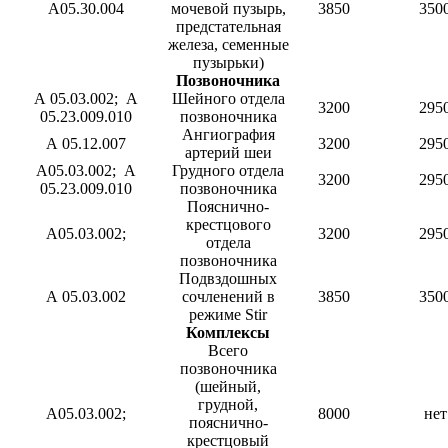
А05.30.004
мочевой пузырь,
3850
350
предстательная
железа, семенные
пузырьки)
Позвоночника
А 05.03.002; А
Шейного отдела
3200
295
05.23.009.010
позвоночника
Ангиография
А 05.12.007
3200
295
артерий шеи
А05.03.002; А
Грудного отдела
3200
295
05.23.009.010
позвоночника
Пояснично-
крестцового
А05.03.002;
3200
295
отдела
позвоночника
Подвздошных
А 05.03.002
сочленений в
3850
350
режиме Stir
Комплексы
Всего
позвоночника
(шейный,
грудной,
А05.03.002;
8000
нет
пояснично-
крестцовый