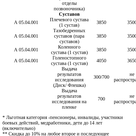
отделы
позвоночника)
Суставов
Плечевого сустава
А 05.04.001
3850
350
(1 сустав)
Тазобедренных
А 05.04.001
суставов (пара
3850
350
суставов)
Коленного
А 05.04.001
3850
350
сустава (1 сустав)
Голеностопного
А 05.04.001
4050
365
сустава (1 сустав)
Выдача
результатов
не
300/700
исследования
распростр
(Диск/ Флешка)
Выдача
результатов
не
700
исследования на
распростр
пленке
* Льготная категория -пенсионеры, инвалиды, участники
боевых действий, медработники, дети до 14 лет
(включительно)
** Скидка до 10% на любое второе и последующее