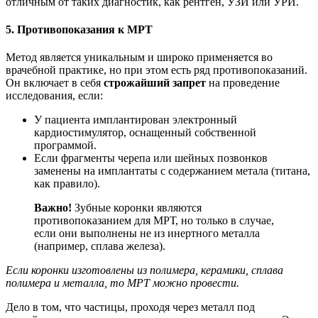
отличным от таких диагностик, как рентген, УЗИ или УРИ.
5. Противопоказания к МРТ
Метод является уникальным и широко применяется во
врачебной практике, но при этом есть ряд противопоказаний.
Он включает в себя
строжайший запрет
на проведение
исследования, если:
У пациента имплантирован электронный
кардиостимулятор, оснащенный собственной
программой.
Если фрагменты черепа или шейных позвонков
заменены на имплантаты с содержанием метала (титана,
как правило).
Важно!
Зубные коронки являются
противопоказанием для МРТ, но только в случае,
если они выполнены не из инертного металла
(например, сплава железа).
Если коронки изготовлены из полимера, керамики, сплава
полимера и металла, то МРТ можно провести.
Дело в том, что частицы, проходя через металл под