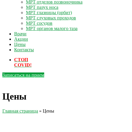
МРТ отделов позвоночника
МРТ пазух носа
МРТ глазницы (орбит)
МРТ слуховых проходов
МРТ сосудов
МРТ органов малого таза
Врачи
Акции
Цены
Контакты
СТОП
COVID!
Записаться на прием
Цены
Главная страница
»
Цены