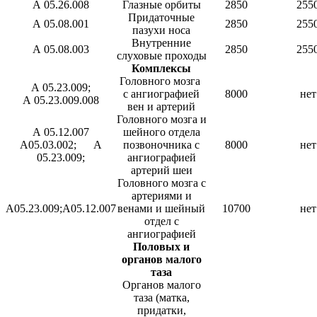
А 05.26.008
Глазные орбиты
2850
255
Придаточные
А 05.08.001
2850
255
пазухи носа
Внутренние
А 05.08.003
2850
255
слуховые проходы
Комплексы
Головного мозга
А 05.23.009;
с ангиографией
8000
нет
А 05.23.009.008
вен и артерий
Головного мозга и
А 05.12.007
шейного отдела
А05.03.002; А
позвоночника с
8000
нет
05.23.009;
ангиографией
артерий шеи
Головного мозга с
артериями и
А05.23.009;А05.12.007
венами и шейный
10700
нет
отдел с
ангиографией
Половых и
органов малого
таза
Органов малого
таза (матка,
придатки,