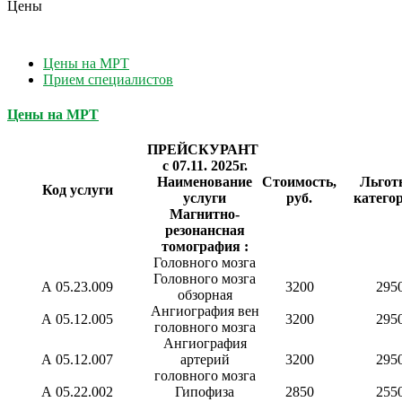
Цены
Цены на МРТ
Прием специалистов
Цены на МРТ
ПРЕЙСКУРАНТ
с 07.11. 2025г.
Наименование
Стоимость,
Льгот
Код услуги
услуги
руб.
катего
Магнитно-
резонансная
томография :
Головного мозга
Головного мозга
А 05.23.009
3200
295
обзорная
Ангиография вен
А 05.12.005
3200
295
головного мозга
Ангиография
А 05.12.007
артерий
3200
295
головного мозга
А 05.22.002
Гипофиза
2850
255