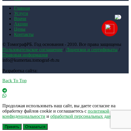
Главная
Услуги
Врачи
Акции
Цены
Контакты
© ТомографРБ. Год основания - 2010. Все права защищены
Пользовательское соглашение
/
Лицензии и сертификаты
/
Правовая информация
info@kumertau.tomograf-rb.ru
Разработка сайта:
Back To Top
Продолжая использовать наш сайт, вы даете согласие на
обработку файлов cookie и соглашаетесь с
политикой
конфиденциальности
и
обработкой персональных данных
Принять
Отказаться